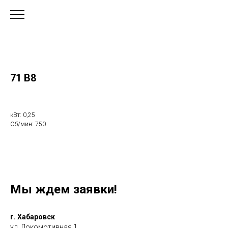
71 В8
кВт: 0,25
Об/мин: 750
Мы ждем заявки!
г. Хабаровск
ул. Локомотивная 1