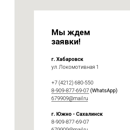
Мы ждем
заявки!
г. Хабаровск
ул. Локомотивная 1
на
т 6
+7 (4212) 680-550
8-909-877-69-07
(WhatsApp)
679909@mail.ru
г. Южно - Сахалинск
8-909-877-69-07
679909@mail.ru