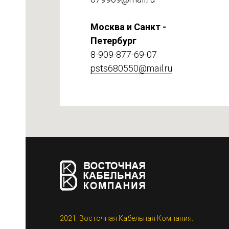
Москва и Санкт -
Петербург
8-909-877-69-07
psts680550@mail.ru
етке
2021. Восточная Кабельная Компания.