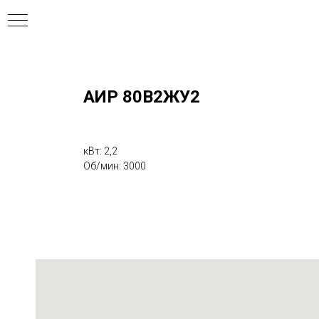
АИР 80В2ЖУ2
ния
кВт: 2,2
Об/мин: 3000
ля