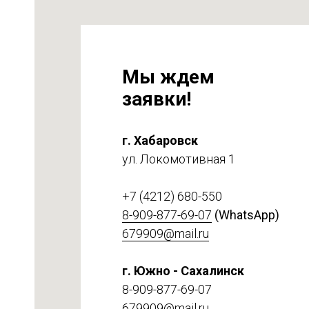
Мы ждем
заявки!
г. Хабаровск
ул. Локомотивная 1
на
т 6
+7 (4212) 680-550
8-909-877-69-07
(WhatsApp)
679909@mail.ru
г. Южно - Сахалинск
8-909-877-69-07
679909@mail.ru