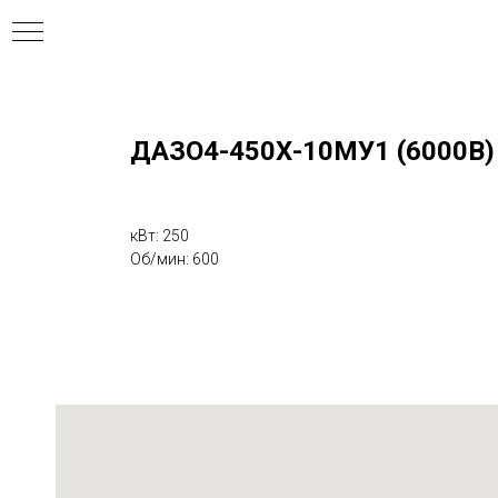
ДАЗО4-450Х-10МУ1 (6000В)
ния
кВт: 250
Об/мин: 600
ля