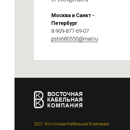
Москва и Санкт -
Петербург
8-909-877-69-07
psts680550@mail.ru
етке
2021. Восточная Кабельная Компания.