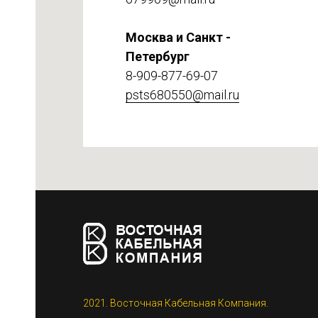
Москва и Санкт -
Петербург
8-909-877-69-07
psts680550@mail.ru
етке
2021. Восточная Кабельная Компания.