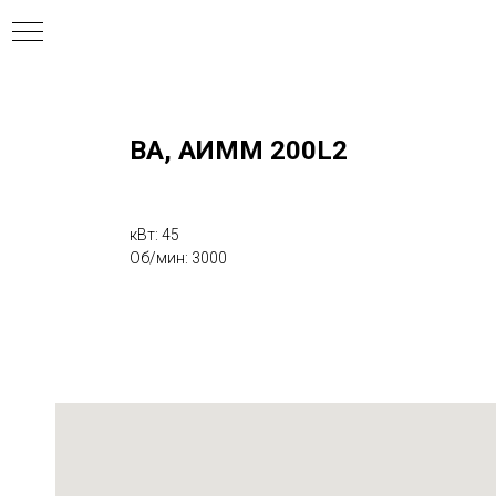
ВА, АИММ 200L2
ния
кВт: 45
Об/мин: 3000
ля