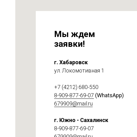
Мы ждем
заявки!
г. Хабаровск
ул. Локомотивная 1
на
т 6
+7 (4212) 680-550
8-909-877-69-07
(WhatsApp)
679909@mail.ru
г. Южно - Сахалинск
8-909-877-69-07
679909@mail.ru