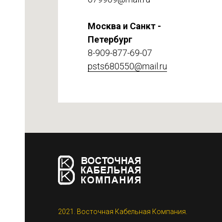
Москва и Санкт -
Петербург
8-909-877-69-07
psts680550@mail.ru
етке
2021. Восточная Кабельная Компания.