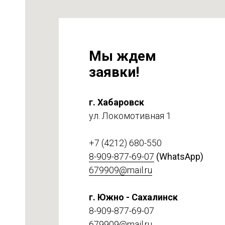
Мы ждем
заявки!
г. Хабаровск
ул. Локомотивная 1
на
т 6
+7 (4212) 680-550
8-909-877-69-07
(WhatsApp)
679909@mail.ru
г. Южно - Сахалинск
8-909-877-69-07
679909@mail.ru