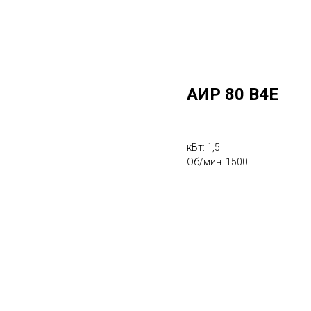
АИР 80 В4Е
кВт: 1,5
Об/мин: 1500