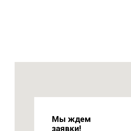
на
т 6
Мы ждем
заявки!