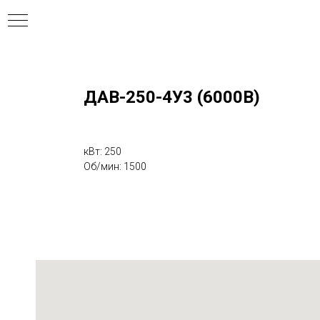
ДАВ-250-4У3 (6000В)
ния
кВт: 250
Об/мин: 1500
ля