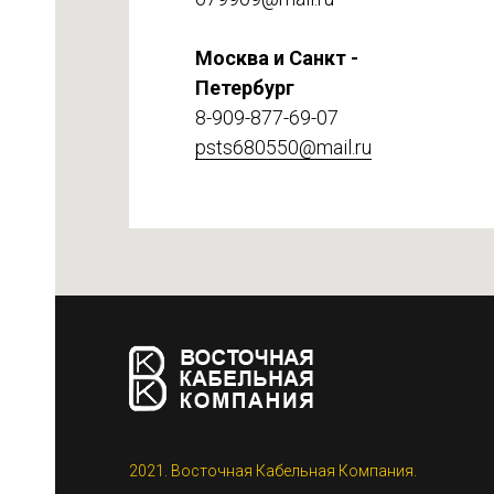
Москва и Санкт -
Петербург
8-909-877-69-07
psts680550@mail.ru
етке
2021. Восточная Кабельная Компания.