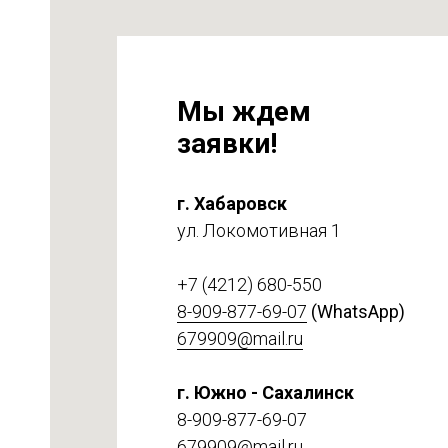
Мы ждем
заявки!
г. Хабаровск
ул. Локомотивная 1
на
т 6
+7 (4212) 680-550
8-909-877-69-07
(WhatsApp)
679909@mail.ru
г. Южно - Сахалинск
8-909-877-69-07
679909@mail.ru