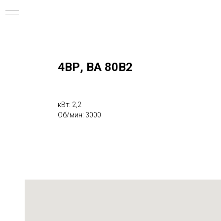
4ВР, ВА 80В2
ния
кВт: 2,2
Об/мин: 3000
ля