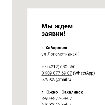
Мы ждем
заявки!
г. Хабаровск
ул. Локомотивная 1
на
т 6
+7 (4212) 680-550
8-909-877-69-07
(WhatsApp)
679909@mail.ru
г. Южно - Сахалинск
8-909-877-69-07
679909@mail.ru