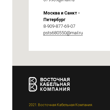
Москва и Санкт -
Петербург
8-909-877-69-07
psts680550@mail.ru
етке
2021. Восточная Кабельная Компания.