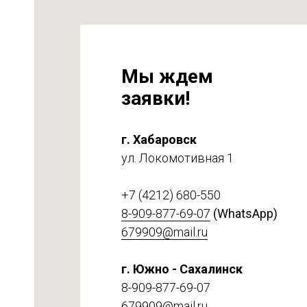
Мы ждем
заявки!
г. Хабаровск
ул. Локомотивная 1
на
т 6
+7 (4212) 680-550
8-909-877-69-07
(WhatsApp)
679909@mail.ru
г. Южно - Сахалинск
8-909-877-69-07
679909@mail.ru