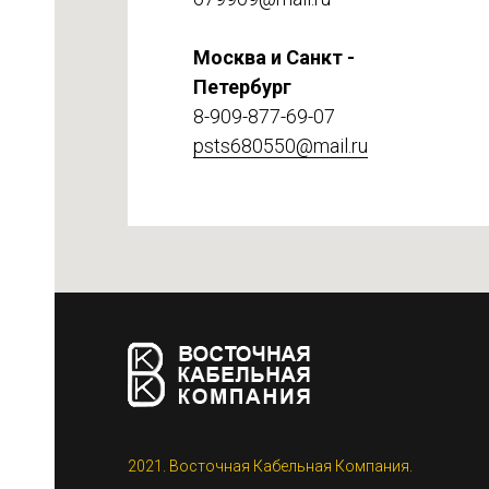
Москва и Санкт -
Петербург
8-909-877-69-07
psts680550@mail.ru
етке
2021. Восточная Кабельная Компания.