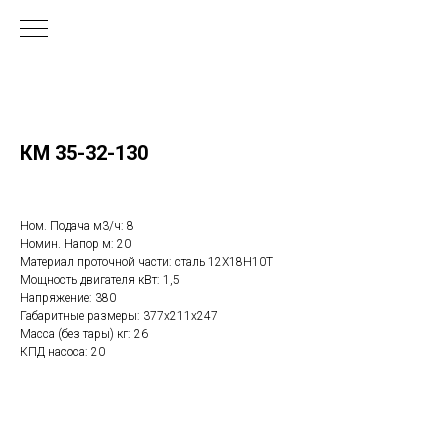
КМ 35-32-130
Ном. Подача м3/ч: 8
Номин. Напор м: 20
Материал проточной части: сталь 12Х18Н10Т
Мощность двигателя кВт: 1,5
Напряжение: 380
Габаритные размеры: 377х211х247
Масса (без тары) кг: 26
КПД насоса: 20