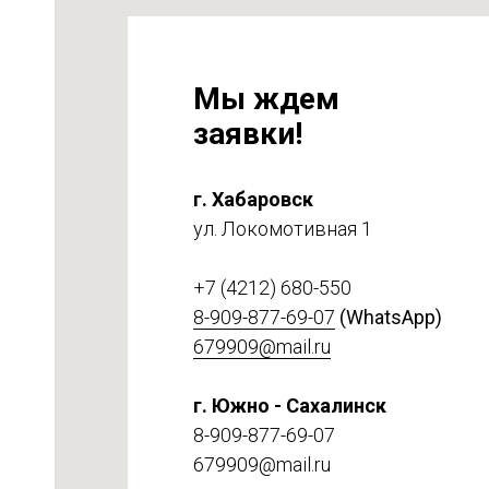
Мы ждем
заявки!
г. Хабаровск
ул. Локомотивная 1
на
т 6
+7 (4212) 680-550
8-909-877-69-07
(WhatsApp)
679909@mail.ru
г. Южно - Сахалинск
8-909-877-69-07
679909@mail.ru