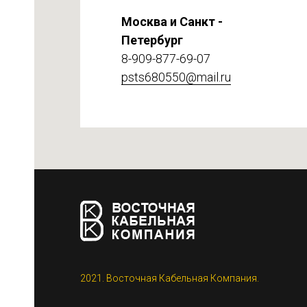
Москва и Санкт -
Петербург
8-909-877-69-07
psts680550@mail.ru
етке
2021. Восточная Кабельная Компания.