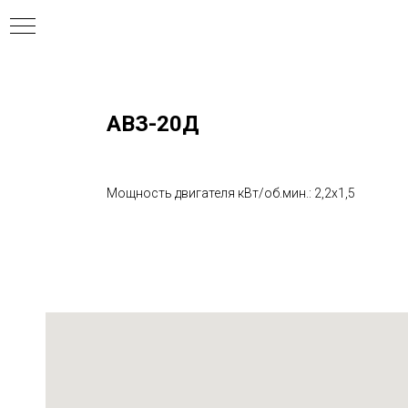
АВЗ-20Д
ния
Мощность двигателя кВт/об.мин.: 2,2х1,5
ля