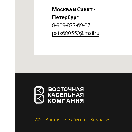
Москва и Санкт -
Петербург
8-909-877-69-07
psts680550@mail.ru
етке
2021. Восточная Кабельная Компания.