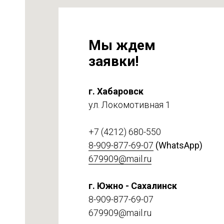
Мы ждем
заявки!
г. Хабаровск
ул. Локомотивная 1
на
т 6
+7 (4212) 680-550
8-909-877-69-07
(WhatsApp)
679909@mail.ru
г. Южно - Сахалинск
8-909-877-69-07
679909@mail.ru