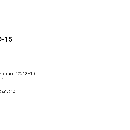
-15
и: сталь 12Х18Н10Т
,1
х240х214