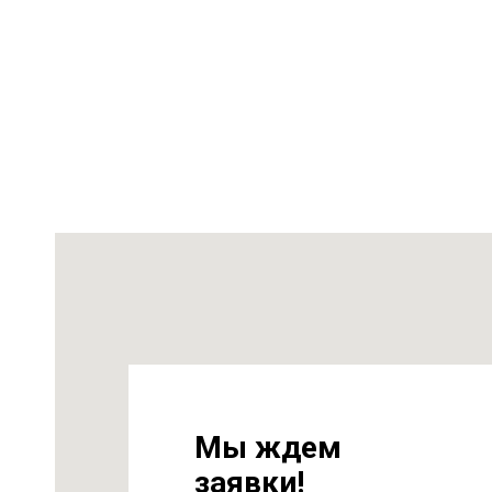
на
т 6
Мы ждем
заявки!