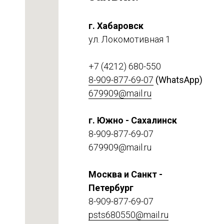
г. Хабаровск
ул. Локомотивная 1
+7 (4212) 680-550
8-909-877-69-07
(WhatsApp)
679909@mail.ru
г. Южно - Сахалинск
етке
8-909-877-69-07
679909@mail.ru
Москва и Санкт -
Петербург
8-909-877-69-07
psts680550@mail.ru