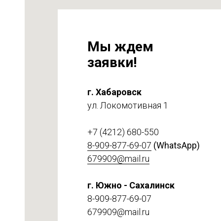
Мы ждем
заявки!
г. Хабаровск
ул. Локомотивная 1
на
т 6
+7 (4212) 680-550
8-909-877-69-07
(WhatsApp)
679909@mail.ru
г. Южно - Сахалинск
8-909-877-69-07
679909@mail.ru