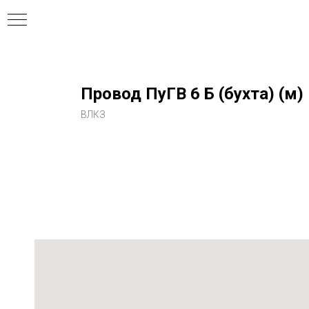
Провод ПуГВ 6 Б (бухта) (м)
ВЛКЗ
ния
ля