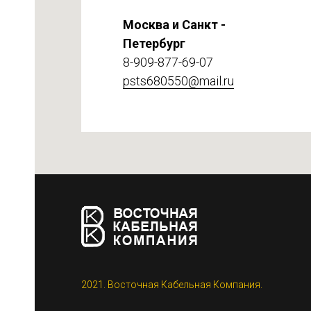
Москва и Санкт -
Петербург
8-909-877-69-07
psts680550@mail.ru
етке
2021. Восточная Кабельная Компания.