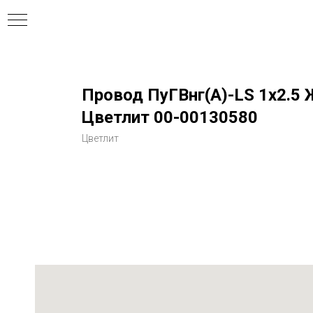
Провод ПуГВнг(А)-LS 1х2.5 Ж
Цветлит 00-00130580
Цветлит
ния
ля