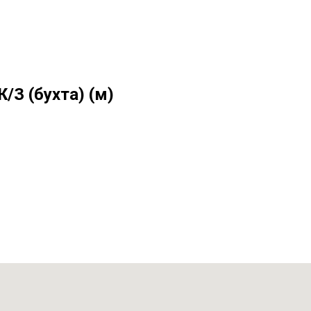
/З (бухта) (м)