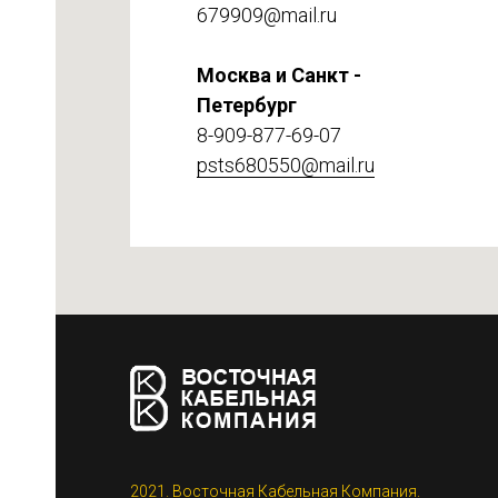
679909@mail.ru
Москва и Санкт -
Петербург
8-909-877-69-07
psts680550@mail.ru
етке
2021. Восточная Кабельная Компания.