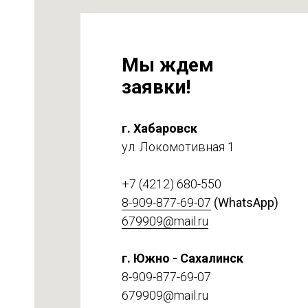
Мы ждем
заявки!
г. Хабаровск
ул. Локомотивная 1
на
т 6
+7 (4212) 680-550
8-909-877-69-07
(WhatsApp)
679909@mail.ru
г. Южно - Сахалинск
8-909-877-69-07
679909@mail.ru