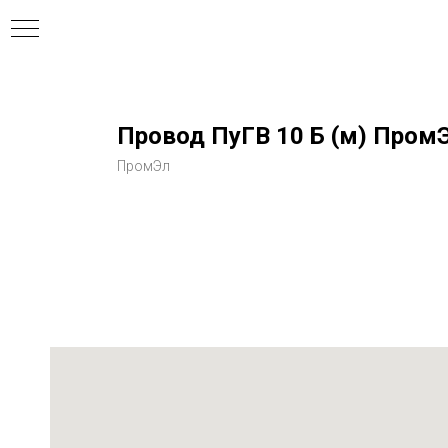
Провод ПуГВ 10 Б (м) Пром
ПромЭл
ния
ля