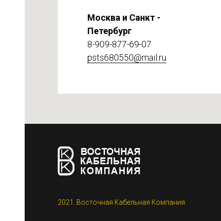
Москва и Санкт -
Петербург
8-909-877-69-07
psts680550@mail.ru
етке
2021. Восточная Кабельная Компания.