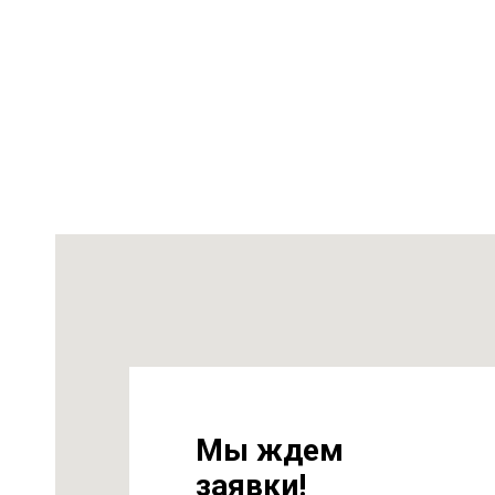
на
т 6
Мы ждем
заявки!