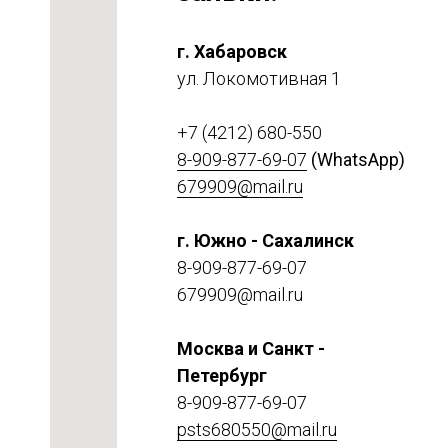
г. Хабаровск
ул. Локомотивная 1
+7 (4212) 680-550
8-909-877-69-07
(WhatsApp)
679909@mail.ru
г. Южно - Сахалинск
етке
8-909-877-69-07
679909@mail.ru
Москва и Санкт -
Петербург
8-909-877-69-07
psts680550@mail.ru