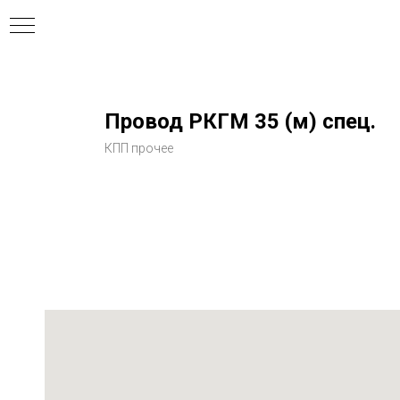
Провод РКГМ 35 (м) спец.
КПП прочее
ния
ля