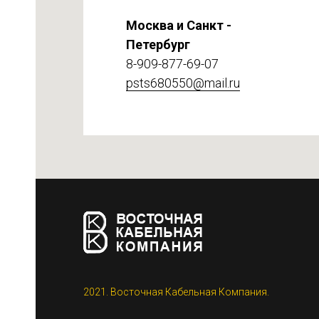
Москва и Санкт -
Петербург
8-909-877-69-07
psts680550@mail.ru
етке
2021. Восточная Кабельная Компания.