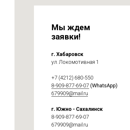
Мы ждем
заявки!
г. Хабаровск
ул. Локомотивная 1
на
т 6
+7 (4212) 680-550
8-909-877-69-07
(WhatsApp)
679909@mail.ru
г. Южно - Сахалинск
8-909-877-69-07
679909@mail.ru